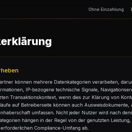
Ohne Einzahlung
erklärung
rheben
Partner können mehrere Datenkategorien verarbeiten, daru
rmationen, IP-bezogene technische Signale, Navigationser
ten Transaktionskontext, wenn dies zur Klärung von Kon
sabläufe auf Betreiberseite können auch Ausweisdokumente
nhaberschaft umfassen. Nicht jeder Nutzer wird nach den
ategorien hängen in der Regel von der genutzten Leistung,
erforderlichen Compliance-Umfang ab.