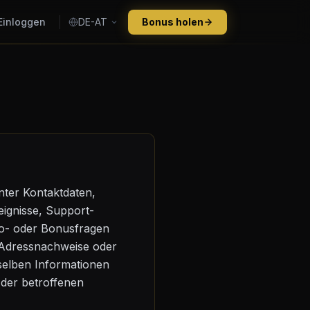
Einloggen
Bonus holen
nter Kontaktdaten,
eignisse, Support-
to- oder Bonusfragen
, Adressnachweise oder
selben Informationen
 der betroffenen