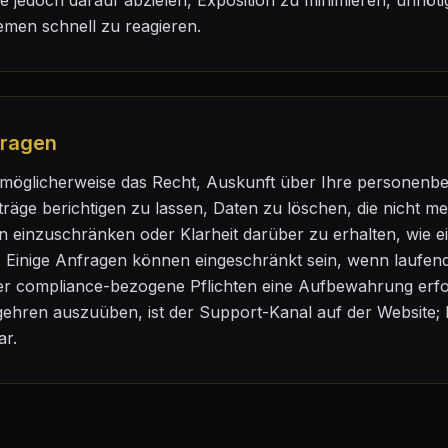
 jedoch darauf abzielen, Exposition zu minimieren, unnöt
emen schnell zu reagieren.
fragen
möglicherweise das Recht, Auskunft über Ihre personenb
nträge berichtigen zu lassen, Daten zu löschen, die nicht m
 einzuschränken oder Klarheit darüber zu erhalten, wie ei
 Einige Anfragen können eingeschränkt sein, wenn laufend
 compliance-bezogene Pflichten eine Aufbewahrung erfor
ehren auszuüben, ist der Support-Kanal auf der Website; 
ar.