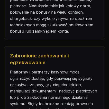
płatności. Nadużycia takie jak kołowy obrót,
polowanie na bonusy na wielu kontach,
chargebacki czy wykorzystywanie opóźnień
technicznych mogą skutkować anulowaniem
bonusu lub zamknięciem konta.
Zabronione zachowania i
egzekwowanie
Platformy i partnerzy kasynowi mogą
ograniczyć dostęp, gdy pojawiają się sygnały
oszustwa, zmowy, gry niepełnoletnich,
manipulacji dokumentami, nadużyć płatniczych
lub prób zakłócenia normalnego działania
systemu. Błędy techniczne nie dają prawa do